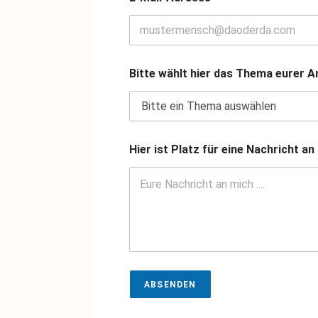
u
s
a
n
P
l
Bitte wählt hier das Thema eurer 
a
t
z
Hier ist Platz für eine Nachricht an
ABSENDEN